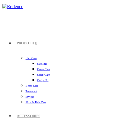
PRODOTTI
Hair Care
Sublime
Color Care
Scalp Care
Curly Hit
Beard Care
Treatment
Styling
Skin & Hair Care
ACCESSORIES